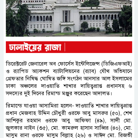
ডিরেক্টরেট জেনারেল অব ফোর্সেস ইন্টেলিজেন্স (ডিজিএফআই)
ও র‌্যাপিড আ্যকশন ব্যাটালিয়নের (র‌্যাব) যৌথ অভিযানে
গ্রেফতার নিষিদ্ধ ঘোষিত জঙ্গি সংগঠন আনসার আল ইসলামের
ঢাকা অঞ্চলের দাওয়াতি শাখার দায়িত্বপ্রাপ্ত প্রধানসহ ৬
সদস্যের দুই দিনের রিমান্ড মঞ্জুর করেছেন আদালত।
রিমান্ডে যাওয়া আসামিরা হলেন- দাওয়াতি শাখার দায়িত্বপ্রাপ্ত
প্রধান মেজবাহ উদ্দিন চৌধুরী ওরফে আবু মাসরুর (৫০), শেখ
আশিকুর রহমান ওরফে আবু আফিফা (৪৯), সাদী মো.
জুলকার নাইন (৩৫), মো. কামরুল হাসান সাব্বির (৪০), মো.
মাসুম রানা ওরফে মাসুম বিল্লাহ (২৬) ও সাঈদ মো. রিজভী