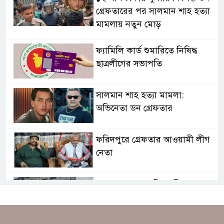
গ্রেফতারের পর সালমান শাহ হত্যা
মামলায় নতুন মোড়
ফ্যামিলি কার্ড শুমারিতে নিষিদ্ধ
ছাত্রলীগের সভাপতি
সালমান শাহ হত্যা মামলা:
অভিনেতা ডন গ্রেফতার
ফরিদপুরে গ্রেফতার আওয়ামী লীগ
নেতা
ছাত্রদল সহসভাপতি বাপ্পীসহ ১০
নেতাকর্মীকে পেটালো দুর্বৃত্তরা