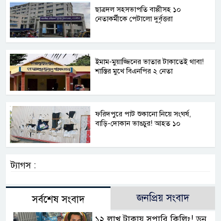
ছাত্রদল সহসভাপতি বাপ্পীসহ ১০
নেতাকর্মীকে পেটালো দুর্বৃত্তরা
ইমাম-মুয়াজ্জিনের ভাতার টাকাতেই থাবা!
শাস্তির মুখে বিএনপির ২ নেতা
ফরিদপুরে পাট শুকানো নিয়ে সংঘর্ষ,
বাড়ি-দোকান ভাঙচুর! আহত ১০
ট্যাগস :
জনপ্রিয় সংবাদ
সর্বশেষ সংবাদ
১২ লাখ টাকায় সুপারি কিলিং! ডন