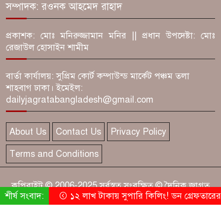
ইমাম-মুয়াজ্জিনের ভাতার টাকাতেই
সম্পাদক: রওনক আহমেদ রাহাদ
থাবা! শাস্তির মুখে বিএনপির ২ নেতা
প্রকাশক: মোঃ মনিরুজ্জামান মনির || প্রধান উপদেষ্টা: মোঃ
রেজাউল হোসাইন শামীম
ফরিদপুরে পাট শুকানো নিয়ে সংঘর্ষ,
বাড়ি-দোকান ভাঙচুর! আহত ১০
বার্তা কার্যালয়: সুপ্রিম কোর্ট কম্পাউন্ড মার্কেট পঞ্চম তলা
শাহবাগ ঢাকা। ইমেইল:
৩ দিন সরকারহীন বাংলাদেশ!
dailyjagratabangladesh@gmail.com
নৈরাজ্য, জেল ভাঙা পেরিয়ে
ইউনূসের সূর্যোদয়
About Us
Contact Us
Privacy Policy
ফরিদপুরে ঘুমন্ত স্বামীর গোপনাঙ্গ
Terms and Conditions
কাটলেন স্ত্রী! আটক ১
কপিরাইট © 2006-2025 সর্বস্বত্ব সংরক্ষিত © দৈনিক জাগ্রত
‘হাতুড়ি পেটা এএসপি!’ ফরিদপুরে
শীর্ষ সংবাদ:
১২ লাখ টাকায় সুপারি কিলিং! ডন গ্রেফতারের 
বাংলাদেশ
ড্রেজার কাণ্ডে ঘুষের তোলপাড়