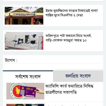
ইমাম-মুয়াজ্জিনের ভাতার টাকাতেই থাবা!
শাস্তির মুখে বিএনপির ২ নেতা
ফরিদপুরে পাট শুকানো নিয়ে সংঘর্ষ,
বাড়ি-দোকান ভাঙচুর! আহত ১০
ট্যাগস :
জনপ্রিয় সংবাদ
সর্বশেষ সংবাদ
ফ্যামিলি কার্ড শুমারিতে নিষিদ্ধ
ছাত্রলীগের সভাপতি