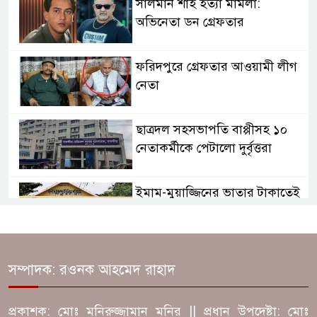
সালমান শাহ হত্যা মামলা:
অভিনেতা ডন গ্রেফতার
ফরিদপুরে গ্রেফতার আওয়ামী লীগ
নেতা
ছাত্রদল সহসভাপতি বাপ্পীসহ ১০
নেতাকর্মীকে পেটালো দুর্বৃত্তরা
ইমাম-মুয়াজ্জিনের ভাতার টাকাতেই
থাবা! শাস্তির মুখে বিএনপির ২ নেতা
ফরিদপুরে পাট শুকানো নিয়ে সংঘর্ষ,
সম্পাদক: রওনক আহমেদ রাহাদ
বাড়ি-দোকান ভাঙচুর! আহত ১০
প্রকাশক: মোঃ মনিরুজ্জামান মনির || প্রধান উপদেষ্টা: মোঃ