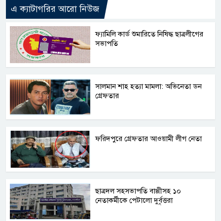
এ ক্যাটাগরির আরো নিউজ
ফ্যামিলি কার্ড শুমারিতে নিষিদ্ধ ছাত্রলীগের
সভাপতি
সালমান শাহ হত্যা মামলা: অভিনেতা ডন
গ্রেফতার
ফরিদপুরে গ্রেফতার আওয়ামী লীগ নেতা
ছাত্রদল সহসভাপতি বাপ্পীসহ ১০
নেতাকর্মীকে পেটালো দুর্বৃত্তরা