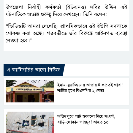
উপজেলা নির্বাহী কর্মকর্তা (ইউএনও) দবির উদ্দিন এই
ঘটনাটিকে অত্যন্ত গুরুত্ব দিয়ে দেখছেন। তিনি বলেন:
“ভিডিওটি আমরা দেখেছি। প্রাথমিকভাবে ওই ইউপি সদস্যকে
শোকজ করা হচ্ছে। পরবর্তীতে তাঁর বিরুদ্ধে আইনগত ব্যবস্থা
নেওয়া হবে।”
এ ক্যাটাগরির আরো নিউজ
ইমাম-মুয়াজ্জিনের ভাতার টাকাতেই থাবা!
শাস্তির মুখে বিএনপির ২ নেতা
ফরিদপুরে পাট শুকানো নিয়ে সংঘর্ষ,
বাড়ি-দোকান ভাঙচুর! আহত ১০