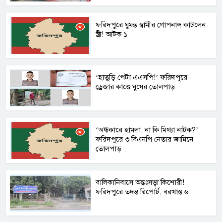
ফরিদপুরে ঘুমন্ত স্বামীর গোপনাঙ্গ কাটলেন
স্ত্রী! আটক ১
‘হাতুড়ি পেটা এএসপি!’ ফরিদপুরে
ড্রেজার কাণ্ডে ঘুষের তোলপাড়
‘অন্ধকারে হামলা, না কি মিথ্যা নাটক?’
ফরিদপুরে ৩ বিএনপি নেতার জামিনে
তোলপাড়
বালিকানিবাসে অন্তঃসত্ত্বা কিশোরী!
ফরিদপুরে তদন্ত রিপোর্ট, বরখাস্ত ৬