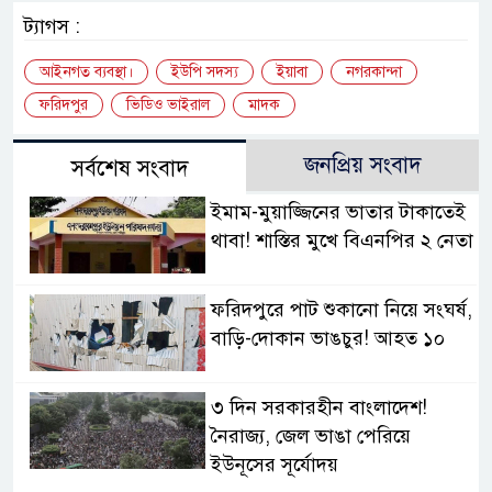
ট্যাগস :
আইনগত ব্যবস্থা।
ইউপি সদস্য
ইয়াবা
নগরকান্দা
ফরিদপুর
ভিডিও ভাইরাল
মাদক
জনপ্রিয় সংবাদ
সর্বশেষ সংবাদ
ইমাম-মুয়াজ্জিনের ভাতার টাকাতেই
থাবা! শাস্তির মুখে বিএনপির ২ নেতা
ফরিদপুরে পাট শুকানো নিয়ে সংঘর্ষ,
বাড়ি-দোকান ভাঙচুর! আহত ১০
৩ দিন সরকারহীন বাংলাদেশ!
নৈরাজ্য, জেল ভাঙা পেরিয়ে
ইউনূসের সূর্যোদয়