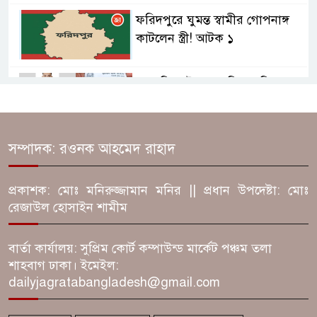
ফরিদপুরে ঘুমন্ত স্বামীর গোপনাঙ্গ
কাটলেন স্ত্রী! আটক ১
‘হাতুড়ি পেটা এএসপি!’ ফরিদপুরে
ড্রেজার কাণ্ডে ঘুষের তোলপাড়
‘অন্ধকারে হামলা, না কি মিথ্যা
সম্পাদক: রওনক আহমেদ রাহাদ
নাটক?’ ফরিদপুরে ৩ বিএনপি
নেতার জামিনে তোলপাড়
প্রকাশক: মোঃ মনিরুজ্জামান মনির || প্রধান উপদেষ্টা: মোঃ
রেজাউল হোসাইন শামীম
বালিকানিবাসে অন্তঃসত্ত্বা কিশোরী!
ফরিদপুরে তদন্ত রিপোর্ট, বরখাস্ত ৬
বার্তা কার্যালয়: সুপ্রিম কোর্ট কম্পাউন্ড মার্কেট পঞ্চম তলা
শাহবাগ ঢাকা। ইমেইল:
dailyjagratabangladesh@gmail.com
বিমানবন্দরে ভিআইপি-সিআইপিসহ
সবাইকে তল্লাশির নির্দেশ