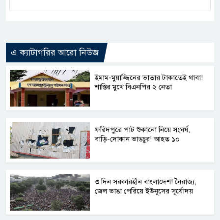
এ ক্যাটাগরির আরো নিউজ
ইমাম-মুয়াজ্জিনের ভাতার টাকাতেই থাবা!
শাস্তির মুখে বিএনপির ২ নেতা
ফরিদপুরে পাট শুকানো নিয়ে সংঘর্ষ,
বাড়ি-দোকান ভাঙচুর! আহত ১০
৩ দিন সরকারহীন বাংলাদেশ! নৈরাজ্য,
জেল ভাঙা পেরিয়ে ইউনূসের সূর্যোদয়