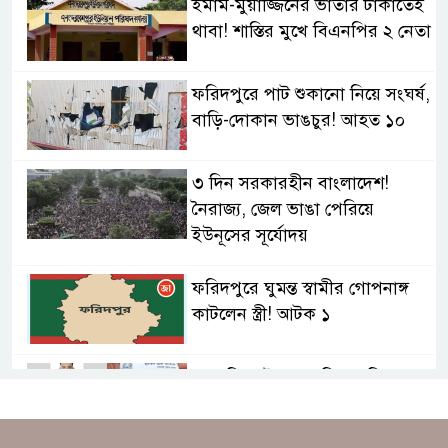
ইমাম-মুয়াজ্জিনের ভাতার টাকাতেই
থাবা! শাস্তির মুখে বিএনপির ২ নেতা
ফরিদপুরে পাট শুকানো নিয়ে সংঘর্ষ,
বাড়ি-দোকান ভাঙচুর! আহত ১০
৩ দিন সরকারহীন বাংলাদেশ!
নৈরাজ্য, জেল ভাঙা পেরিয়ে
ইউনূসের সূর্যোদয়
ফরিদপুরে ঘুমন্ত স্বামীর গোপনাঙ্গ
কাটলেন স্ত্রী! আটক ১
‘হাতুড়ি পেটা এএসপি!’ ফরিদপুরে
ড্রেজার কাণ্ডে ঘুষের তোলপাড়