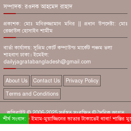
‘অন্ধকারে হামলা, না কি মিথ্যা
সম্পাদক: রওনক আহমেদ রাহাদ
নাটক?’ ফরিদপুরে ৩ বিএনপি
নেতার জামিনে তোলপাড়
প্রকাশক: মোঃ মনিরুজ্জামান মনির || প্রধান উপদেষ্টা: মোঃ
রেজাউল হোসাইন শামীম
বালিকানিবাসে অন্তঃসত্ত্বা কিশোরী!
ফরিদপুরে তদন্ত রিপোর্ট, বরখাস্ত ৬
বার্তা কার্যালয়: সুপ্রিম কোর্ট কম্পাউন্ড মার্কেট পঞ্চম তলা
শাহবাগ ঢাকা। ইমেইল:
dailyjagratabangladesh@gmail.com
বিমানবন্দরে ভিআইপি-সিআইপিসহ
সবাইকে তল্লাশির নির্দেশ
About Us
Contact Us
Privacy Policy
৫ আগস্টে অনুপস্থিত পৌর সিইও!
Terms and Conditions
ফরিদপুরে সরকারবিরোধী চক্রান্তের
তোপ বিএনপির
কপিরাইট © 2006-2025 সর্বস্বত্ব সংরক্ষিত © দৈনিক জাগ্রত
‘জুলাই দিবসের মঞ্চে আ.লীগ
শীর্ষ সংবাদ:
ইমাম-মুয়াজ্জিনের ভাতার টাকাতেই থাবা! শাস্তির মুখ
বাংলাদেশ
নেতা!’ ফরিদপুরে ইউএনওর পাশে