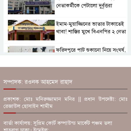
নেতাকর্মীকে পেটালো দুর্বৃত্তরা
ইমাম-মুয়াজ্জিনের ভাতার টাকাতেই
থাবা! শাস্তির মুখে বিএনপির ২ নেতা
ফরিদপুরে পাট শুকানো নিয়ে সংঘর্ষ,
বাড়ি-দোকান ভাঙচুর! আহত ১০
৩ দিন সরকারহীন বাংলাদেশ!
সম্পাদক: রওনক আহমেদ রাহাদ
নৈরাজ্য, জেল ভাঙা পেরিয়ে
ইউনূসের সূর্যোদয়
প্রকাশক: মোঃ মনিরুজ্জামান মনির || প্রধান উপদেষ্টা: মোঃ
রেজাউল হোসাইন শামীম
ফরিদপুরে ঘুমন্ত স্বামীর গোপনাঙ্গ
কাটলেন স্ত্রী! আটক ১
বার্তা কার্যালয়: সুপ্রিম কোর্ট কম্পাউন্ড মার্কেট পঞ্চম তলা
শাহবাগ ঢাকা। ইমেইল: