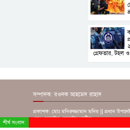
ক
প
গ্রেফতার, টহল ও
সম্পাদক: রওনক আহমেদ রাহাদ
প্রকাশক: মোঃ মনিরুজ্জামান মনির || প্রধান উপদেষ্
মোঃ রেজাউল হোসাইন শামীম
শীর্ষ সংবাদ: