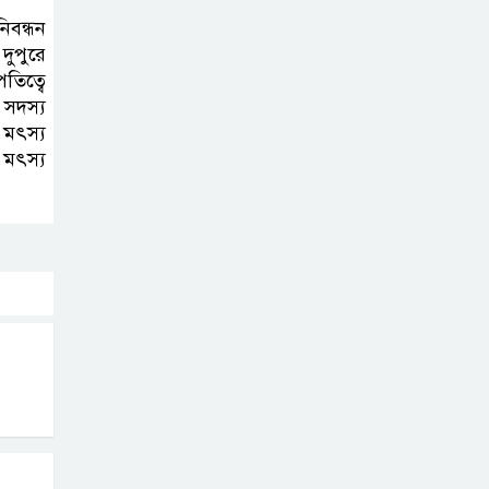
িবন্ধন
‘অন্ধকারে হামলা,
ুপুরে
না কি মিথ্যা
তিত্বে
নাটক?’ ফরিদপুরে
 সদস্য
৩ বিএনপি নেতার জামিনে তোলপাড়
 মৎস্য
 মৎস্য
বালিকানিবাসে
অন্তঃসত্ত্বা কিশোরী!
ফরিদপুরে তদন্ত
রিপোর্ট, বরখাস্ত ৬
বিমানবন্দরে
ভিআইপি-
সিআইপিসহ
সবাইকে তল্লাশির নির্দেশ
৫ আগস্টে অনুপস্থিত