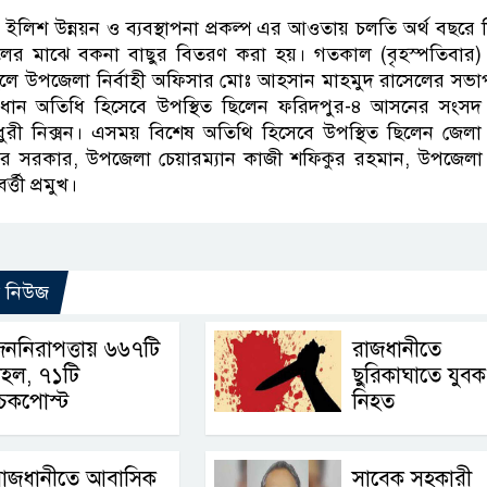
ইলিশ উন্নয়ন ও ব্যবস্থাপনা প্রকল্প এর আওতায় চলতি অর্থ বছরে ন
র মাঝে বকনা বাছুর বিতরণ করা হয়। গতকাল (বৃহস্পতিবার) দ
ে উপজেলা নির্বাহী অফিসার মোঃ আহসান মাহমুদ রাসেলের সভাপ
 প্রধান অতিধি হিসেবে উপস্থিত ছিলেন ফরিদপুর-৪ আসনের সংসদ
ুরী নিক্সন। এসময় বিশেষ অতিথি হিসেবে উপস্থিত ছিলেন জেলা
ুমার সরকার, উপজেলা চেয়ারম্যান কাজী শফিকুর রহমান, উপজেলা
্তী প্রমুখ।
ো নিউজ
ননিরাপত্তায় ৬৬৭টি
রাজধানীতে
টহল, ৭১টি
ছুরিকাঘাতে যুবক
েকপোস্ট
নিহত
রাজধানীতে আবাসিক
সাবেক সহকারী