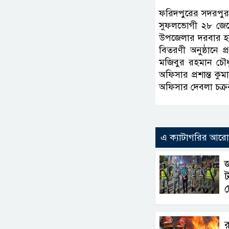
ফরিদপুরের সদরপুর 
সুফলভোগী ২৮ জেলে
উপজেলার দরবার হল
বিতরণী অনুষ্ঠানে
মজিবুর রহমান চৌধ
অফিসার প্রশান্ত ক
অফিসার দেবলা চক্রবর্ত
এ ক্যাটাগরির আর
জ
চ