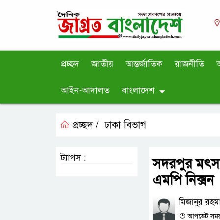
প্রচ্ছদ
জাতীয়
আন্তর্জাতিক
রাজনীতি
অ
আইন-আদালত
বাংলাদেশ
প্রচ্ছদ /
ঢাকা বিভাগ
ট্যাগস :
সদরপুর মৎস্
এমপি নিক্সন
মিজানুর রহম
আপডেট সময় :