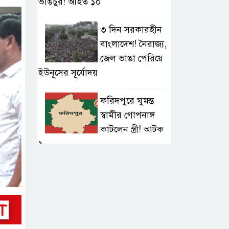
ভাঙচুর! আহত ১০
৩ দিন সরকারহীন
বাংলাদেশ! নৈরাজ্য,
জেল ভাঙা পেরিয়ে
ইউনূসের সূর্যোদয়
ফরিদপুরে ঘুমন্ত
স্বামীর গোপনাঙ্গ
কাটলেন স্ত্রী! আটক
১
‘হাতুড়ি পেটা
এএসপি!’
ফরিদপুরে ড্রেজার
কাণ্ডে ঘুষের তোলপাড়