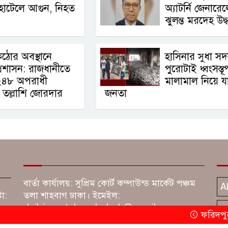
হোটেলে আগুন, নিহত
অ্যাটর্নি জেনারে
৪
ঝুলন্ত মরদেহ উদ্
ঠোর অবস্থানে
হাসিনার সুধা স
্রশাসন: রাজধানীতে
পুরোটাই ধ্বংসস্তূ
২৪৮ অপরাধী
মালামাল নিয়ে যা
 তল্লাশি জোরদার
জনতা
বার্তা কার্যালয়: সুপ্রিম কোর্ট কম্পাউন্ড মার্কেট পঞ্চম
A
টা:
তলা শাহবাগ ঢাকা। ইমেইল:
dailyjagratabangladesh@gmail.com
T
ফরিদপুরে পা