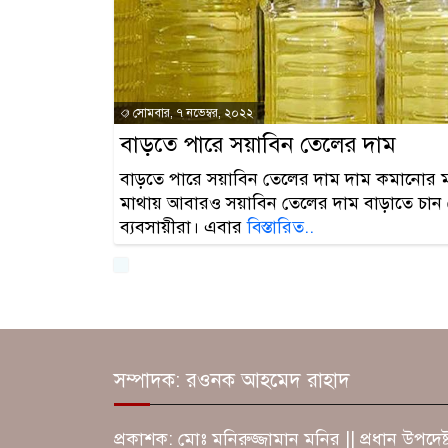
সোমবার, ৭ নভেম্বর, ২০২২
বাড়তে পারে সয়াবিন তেলের দাম
বাড়তে পারে সয়াবিন তেলের দাম দাম কমানোর ম
মাথায় আবারও সয়াবিন তেলের দাম বাড়াতে চান
ব্যবসায়ীরা। এবার
বিস্তারিত..
সম্পাদক: রওনক আহমেদ রাহাদ
প্রকাশক: মোঃ মনিরুজ্জামান মনির || প্রধান উপদেষ্