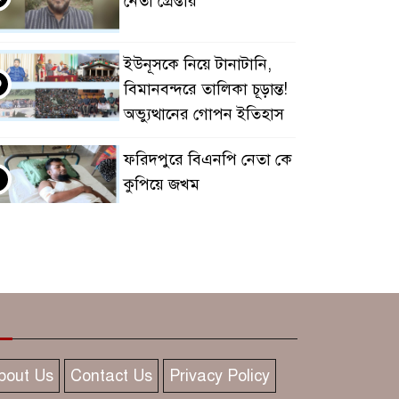
নেতা গ্রেপ্তার
ইউনূসকে নিয়ে টানাটানি,
৩
বিমানবন্দরে তালিকা চূড়ান্ত!
অভ্যুত্থানের গোপন ইতিহাস
ফরিদপুরে বিএনপি নেতা কে
৪
কুপিয়ে জখম
ফরিদপুরে লাইসেন্সহীন ৪টি
৫
হাসপাতাল ও ১টি
ডায়াগনস্টিক বন্ধ
আদালতে এসে ব্যাগে গাঁজা!
৬
ফরিদপুরে আসামির
bout Us
Contact Us
Privacy Policy
নজিরবিহীন কাণ্ড