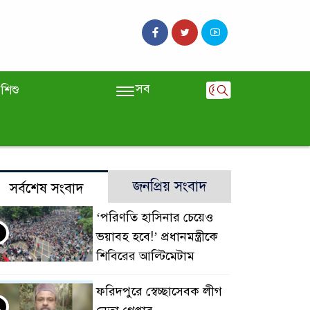
সব
শিশু
জনপ্রিয় সংবাদ
সর্বশেষ সংবাদ
‘পরিণতি হাসিনার চেয়েও
ভয়াবহ হবে!’ প্রধানমন্ত্রীকে
শিবিরের আল্টিমেটাম
ফরিদপুরে স্বেচ্ছাসেবক লীগ
২