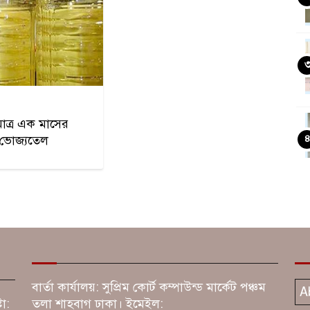
াত্র এক মাসের
 ভোজ্যতেল
বার্তা কার্যালয়: সুপ্রিম কোর্ট কম্পাউন্ড মার্কেট পঞ্চম
A
টা:
তলা শাহবাগ ঢাকা। ইমেইল: