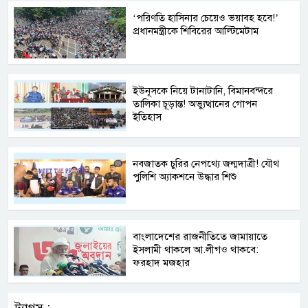
‘পরিণতি হাসিনার চেয়েও ভয়াবহ হবে!’
প্রধানমন্ত্রীকে শিবিরের আল্টিমেটাম
ইউনূসকে নিয়ে টানাটানি, বিমানবন্দরে
তালিকা চূড়ান্ত! অভ্যুত্থানের গোপন
ইতিহাস
নবজাতক চুরির নেপথ্যে জন্মদাত্রী! যৌথ
পুলিশি অ্যাকশনে উদ্ধার শিশু
বাংলাদেশের রাজনীতিতে জামায়াতে
ইসলামী থাকলে আ.লীগও থাকবে:
ফরহাদ মজহার
ট্যাগস :