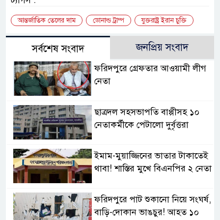
আন্তর্জাতিক তেলের দাম
ডোনাল্ড ট্রাম্প
যুক্তরাষ্ট্র ইরান চুক্তি
জনপ্রিয় সংবাদ
সর্বশেষ সংবাদ
ফরিদপুরে গ্রেফতার আওয়ামী লীগ
নেতা
ছাত্রদল সহসভাপতি বাপ্পীসহ ১০
নেতাকর্মীকে পেটালো দুর্বৃত্তরা
ইমাম-মুয়াজ্জিনের ভাতার টাকাতেই
থাবা! শাস্তির মুখে বিএনপির ২ নেতা
ফরিদপুরে পাট শুকানো নিয়ে সংঘর্ষ,
বাড়ি-দোকান ভাঙচুর! আহত ১০