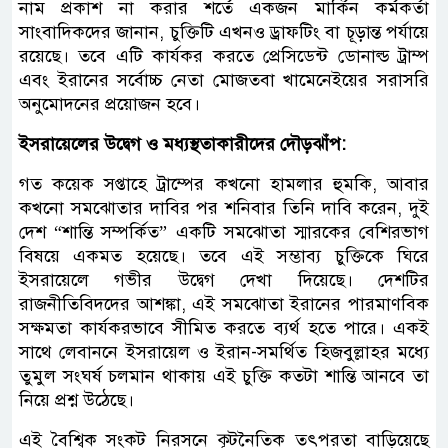
নাম প্রকাশ না করার শর্তে একজন মার্কিন কর্মকর্তা
সাংবাদিকদের জানান, চুক্তিটি এখনও ড্রাফটিং বা চূড়ান্ত পর্যায়ে
রয়েছে। তবে এটি কার্যকর করতে প্রেসিডেন্ট ডোনাল্ড ট্রাম্প
এবং ইরানের সর্বোচ্চ নেতা মোজতবা খামেনেইয়ের সরাসরি
অনুমোদনের প্রয়োজন হবে।
ইসরায়েলের উদ্বেগ ও মধ্যস্থতাকারীদের দৌড়ঝাঁপ:
গত কয়েক সপ্তাহে ট্রাম্পের কখনো হামলার হুমকি, আবার
কখনো সমঝোতার দাবির পর শনিবার তিনি দাবি করেন, দুই
দেশ “শান্তি সম্পর্কিত” একটি সমঝোতা স্মারকের বেশিরভাগ
বিষয়ে একমত হয়েছে। তবে এই সম্ভাব্য চুক্তিকে ঘিরে
ইসরায়েলে গভীর উদ্বেগ দেখা দিয়েছে। দেশটির
রাজনীতিবিদদের আশঙ্কা, এই সমঝোতা ইরানের পারমাণবিক
সক্ষমতা কার্যকরভাবে সীমিত করতে ব্যর্থ হতে পারে। একই
সাথে লেবাননে ইসরায়েল ও ইরান-সমর্থিত হিজবুল্লাহর মধ্যে
তুমুল সংঘর্ষ চলমান থাকায় এই চুক্তি কতটা শান্তি আনবে তা
নিয়ে প্রশ্ন উঠেছে।
এই বৈশ্বিক সংকট নিরসনে কূটনৈতিক তৎপরতা বাড়িয়েছে