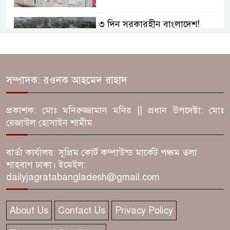
৩ দিন সরকারহীন বাংলাদেশ!
নৈরাজ্য, জেল ভাঙা পেরিয়ে
ইউনূসের সূর্যোদয়
ফরিদপুরে ঘুমন্ত স্বামীর গোপনাঙ্গ
সম্পাদক: রওনক আহমেদ রাহাদ
কাটলেন স্ত্রী! আটক ১
প্রকাশক: মোঃ মনিরুজ্জামান মনির || প্রধান উপদেষ্টা: মোঃ
রেজাউল হোসাইন শামীম
‘হাতুড়ি পেটা এএসপি!’ ফরিদপুরে
ড্রেজার কাণ্ডে ঘুষের তোলপাড়
বার্তা কার্যালয়: সুপ্রিম কোর্ট কম্পাউন্ড মার্কেট পঞ্চম তলা
শাহবাগ ঢাকা। ইমেইল:
‘অন্ধকারে হামলা, না কি মিথ্যা
dailyjagratabangladesh@gmail.com
নাটক?’ ফরিদপুরে ৩ বিএনপি
নেতার জামিনে তোলপাড়
About Us
Contact Us
Privacy Policy
বালিকানিবাসে অন্তঃসত্ত্বা কিশোরী!